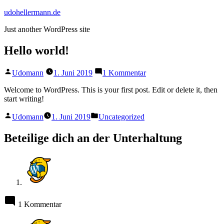
Zum
udohellermann.de
Inhalt
Just another WordPress site
springen
Hello world!
Veröffentlicht
zu
Udomann
1. Juni 2019
1 Kommentar
von
Hello
world!
Welcome to WordPress. This is your first post. Edit or delete it, then
start writing!
Veröffentlicht
Veröffentlicht
Udomann
1. Juni 2019
Uncategorized
von
in
Beteilige dich an der Unterhaltung
1 Kommentar
sagt: